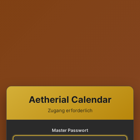
Aetherial Calendar
Zugang erforderlich
Master Passwort